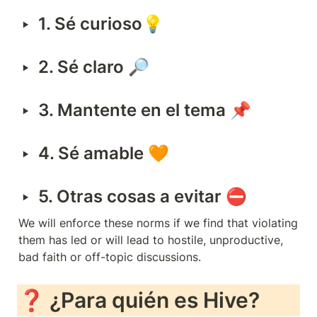
‣
1. Sé curioso💡
‣
2. Sé claro 🔎
‣
3. 
Mantente en el tema 📌
‣
4. 
Sé amable 🧡
‣
5. Otras cosas a evitar ⛔
We will enforce these norms if we find that violating 
them has led or will lead to hostile, unproductive, 
bad faith or off-topic discussions. 
❓ 
¿Para quién es Hive?