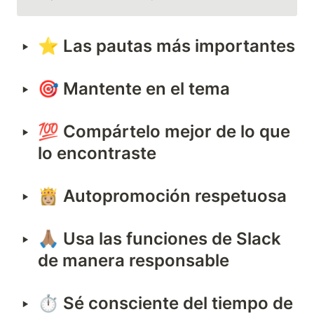
‣
⭐ Las pautas más importantes
‣
🎯 Mantente en el tema
‣
💯 Compártelo mejor de lo que 
lo encontraste
‣
👸🏼 Autopr
omoción respetuosa
‣
🙏🏽 
Usa las funciones de Slack 
de manera responsable
‣
⏱️ 
Sé consciente del tiempo de 