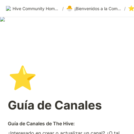
🐣
Hive Community Homepage
/
¡Bienvenidos a la Comunidad Hive!
/
⭐
Guía de Canales
Guía de Canales de The Hive:
¿Interesado en crear o actualizar un canal? ¿O tal 