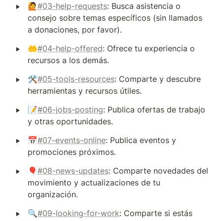
‣
🙋
#03-help-requests
: Busca asistencia o 
consejo sobre temas específicos (sin llamados 
a donaciones, por favor).
‣
🤲
#04-help-offered
: Ofrece tu experiencia o 
recursos a los demás.
‣
🛠️
#05-tools-resources
: Comparte y descubre 
herramientas y recursos útiles.
‣
📝
#06-jobs-posting
: Publica ofertas de trabajo 
y otras oportunidades.
‣
📅
#07-events-online
: Publica eventos y 
promociones próximos.
‣
🎈
#08-news-updates
: Comparte novedades del 
movimiento y actualizaciones de tu 
organización.
‣
🔍
#09-looking-for-work
: Comparte si estás 