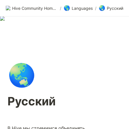
🌎
🌏
Hive Community Homepage
/
Languages
/
Русский
🌏
Русский
В Hive мы стремимся объединять 